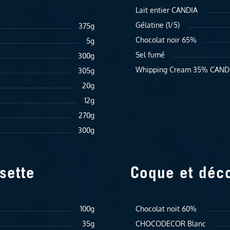
Lait entier CANDIA
Gélatine (1/5)
375g
Chocolat noir 65%
5g
Sel fumé
300g
Whipping Cream 35% CAND
305g
20g
12g
270g
300g
sette
Coque et déco
100g
Chocolat noit 60%
35g
CHOCODECOR Blanc