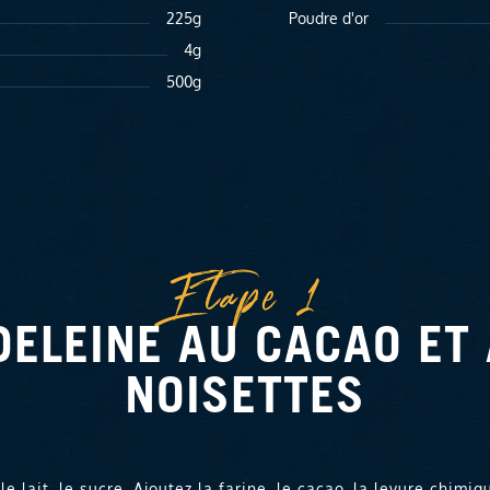
225g
Poudre d'or
4g
500g
Etape 1
ELEINE AU CACAO ET
NOISETTES
le lait, le sucre. Ajoutez la farine, le cacao, la levure chimi