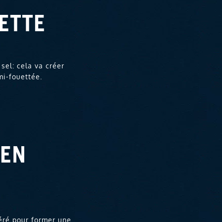
ETTE
 sel: cela va créer
mi-fouettée.
 EN
éré pour former une