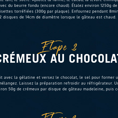
vec du beurre fondu (encore chaud). Étalez environ 1250g de
isettes torréfiées (300g par plaque). Enfournez pendant 8mi
z 2 disques de 14cm de diamètre lorsque le gâteau est chaud.
Etape 2
CRÉMEUX AU CHOCOLA
ait avec la gélatine et versez le chocolat, le sel pour former
mélangez. Laissez la préparation refroidir au réfrigérateur. U
nviron 50g de crémeux par disque de gâteau madeleine, puis c