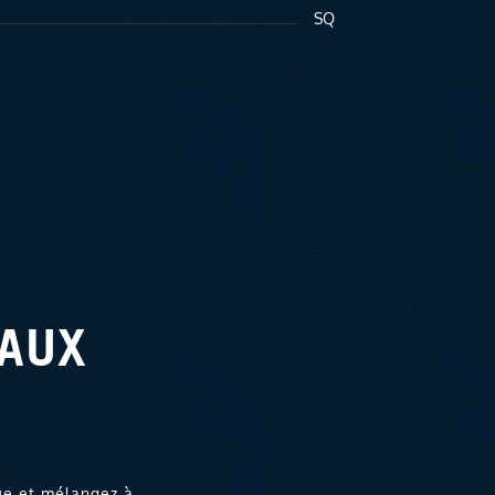
SQ
 AUX
que et mélangez à