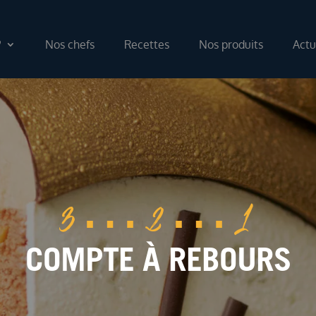
?
Nos chefs
Recettes
Nos produits
Actu
3
…
2
…
1
COMPTE À REBOURS