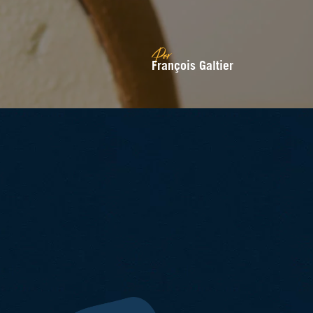
Par
François Galtier