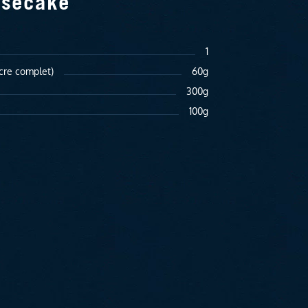
esecake
1
cre complet)
60g
300g
100g