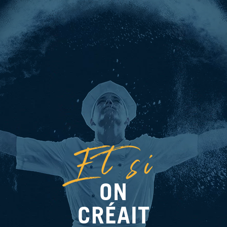
Et si
ON
CRÉAIT