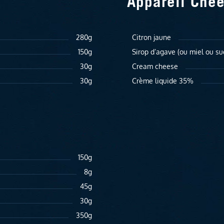
Appareil Che
280g
Citron jaune
150g
Sirop d’agave (ou miel ou su
30g
Cream cheese
30g
Crème liquide 35%
150g
8g
45g
30g
350g