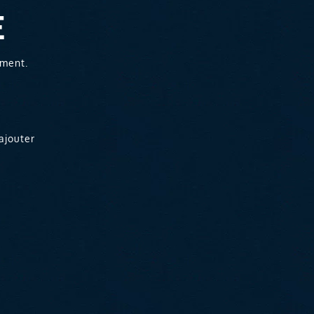
E
ement.
ajouter