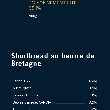
FOISONNEMENT UHT
35.1%
500g
Shortbread au beurre de
Bretagne
Farine T55
450g
Sucre glace
320g
Levure chimique
15g
Beurre demi-sel CANDIA
320g
Jaune d'oeufs
160g