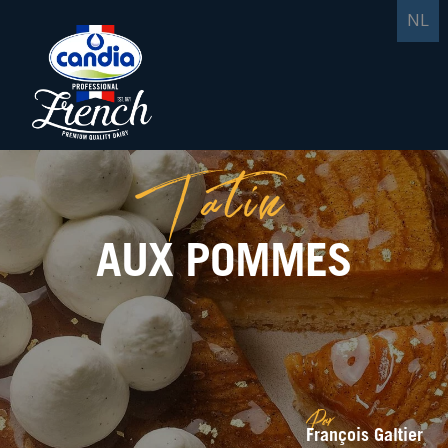
NL
Tatin
AUX POMMES
Par
François Galtier